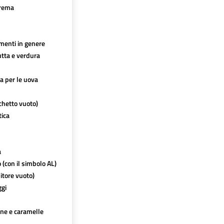
crema
imenti in genere
utta e verdura
ca per le uova
chetto vuoto)
tica
a
o (con il simbolo AL)
itore vuoto)
ggi
ine e caramelle