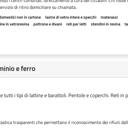
esso i centri comunali, direttamente a cura dei cittadini. Chi fosse 
rvizio di ritiro domiciliare su chiamata.
odomestici non in cartone
lastre di vetro intere e specchi
materassi
ne in vetroresina
poltrone e divani
reti per letti
stendini in resina
t
minio e ferro
tutti i tipi di lattine e barattoli. Pentole e coperchi. Reti in p
.
astica trasparenti che permettano il riconoscimento dei rifiuti dall