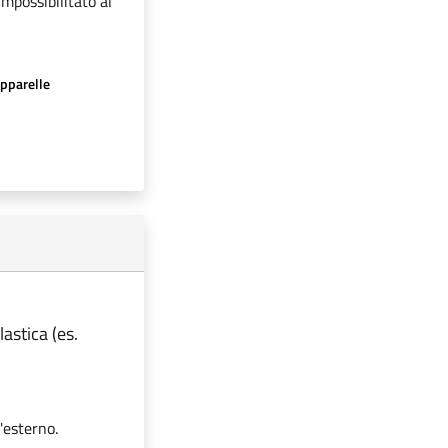
impossibilitato al
apparelle
lastica (es.
'esterno.