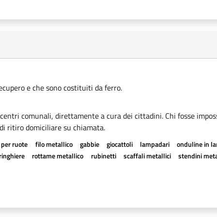
recupero e che sono costituiti da ferro.
i centri comunali, direttamente a cura dei cittadini. Chi fosse imposs
di ritiro domiciliare su chiamata.
 per ruote
filo metallico
gabbie
giocattoli
lampadari
onduline in l
ringhiere
rottame metallico
rubinetti
scaffali metallici
stendini meta