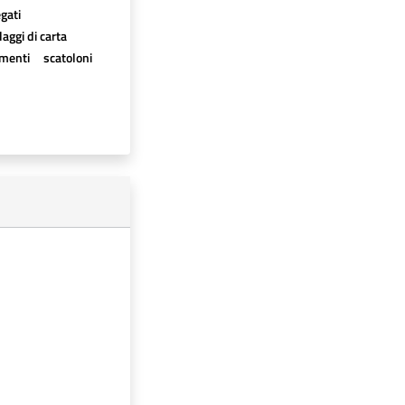
egati
aggi di carta
imenti
scatoloni