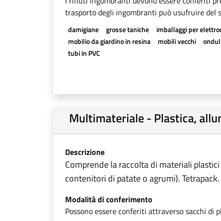
I rifiuti ingombranti devono essere conferiti pr
trasporto degli ingombranti può usufruire del se
damigiane
grosse taniche
imballaggi per elettr
mobilio da giardino in resina
mobili vecchi
onduli
tubi in PVC
Multimateriale - Plastica, allu
Descrizione
Comprende la raccolta di materiali plastici e 
contenitori di patate o agrumi). Tetrapack
Modalità di conferimento
Possono essere conferiti attraverso sacchi di pl