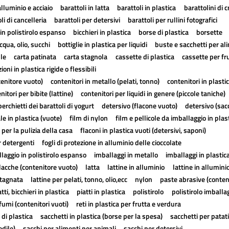
alluminio e acciaio
barattoli in latta
barattoli in plastica
barattolini di 
li di cancelleria
barattoli per detersivi
barattoli per rullini fotografici
in polistirolo espanso
bicchieri in plastica
borse di plastica
borsette
cqua, olio, succhi
bottiglie in plastica per liquidi
buste e sacchetti per al
lle
carta patinata
carta stagnola
cassette di plastica
cassette per fr
ioni in plastica rigide o flessibili
tenitore vuoto)
contenitori in metallo (pelati, tonno)
contenitori in plasti
nitori per bibite (lattine)
contenitori per liquidi in genere (piccole taniche)
erchietti dei barattoli di yogurt
detersivo (flacone vuoto)
detersivo (sac
ale in plastica (vuote)
film di nylon
film e pellicole da imballaggio in plas
 per la pulizia della casa
flaconi in plastica vuoti (detersivi, saponi)
r detergenti
fogli di protezione in alluminio delle cioccolate
laggio in polistirolo espanso
imballaggi in metallo
imballaggi in plastic
lacche (contenitore vuoto)
latta
lattine in alluminio
lattine in allumini
stagnata
lattine per pelati, tonno, olio,ecc
nylon
paste abrasive (conten
atti, bicchieri in plastica
piatti in plastica
polistirolo
polistirolo imballa
fumi (contenitori vuoti)
reti in plastica per frutta e verdura
 di plastica
sacchetti in plastica (borse per la spesa)
sacchetti per patat
edile)
sacchi per alimenti per animali
sacchi per detersivi