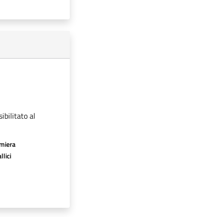
ibilitato al
amiera
llici