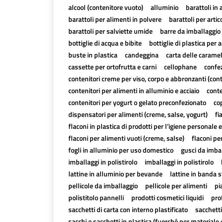
alcool (contenitore vuoto)
alluminio
barattoli in 
barattoli per alimenti in polvere
barattoli per artico
barattoli per salviette umide
barre da imballaggio 
bottiglie di acqua e bibite
bottiglie di plastica per a
buste in plastica
candeggina
carta delle carame
cassette per ortofrutta e carni
cellophane
confez
contenitori creme per viso, corpo e abbronzanti (con
contenitori per alimenti in alluminio e acciaio
conte
contenitori per yogurt o gelato preconfezionato
cop
dispensatori per alimenti (creme, salse, yogurt)
fi
flaconi in plastica di prodotti per l’igiene personale e
flaconi per alimenti vuoti (creme, salse)
flaconi pe
fogli in alluminio per uso domestico
gusci da imbal
imballaggi in polistirolo
imballaggi in polistirolo
lattine in alluminio per bevande
lattine in banda 
pellicole da imballaggio
pellicole per alimenti
pi
polistitolo pannelli
prodotti cosmetici liquidi
pro
sacchetti di carta con interno plastificato
sacchetti
sacchi e sacchetti in plastica (fuorché per materiale 