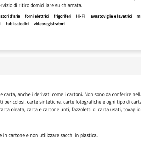
rvizio di ritiro domiciliare su chiamata.
atori d'aria
forni elettrici
frigoriferi
Hi-Fi
lavastoviglie e lavatrici
ma
i
tubi catodici
videoregistratori
e
ce carta, anche i derivati come i cartoni. Non sono da conferire nella
ti pericolosi, carte sintetiche, carte fotografiche e ogni tipo di car
rta oleata, carta e cartone unti, fazzoletti di carta usati, tovagliol
le in cartone e non utilizzare sacchi in plastica.