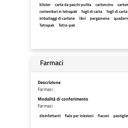
blister
carta da pacchi pulita
cartoncino
carton
contenitori in tetrapak
fogli di carta
fogli di cart
imballaggi di cartone
libri
pergamene
quadern
Tetrapak
Tetra-pak
Farmaci
Descrizione
Farmaci
Modalità di conferimento
Farmaci
disinfettanti
fiale per iniezioni
flaconi
pastigli