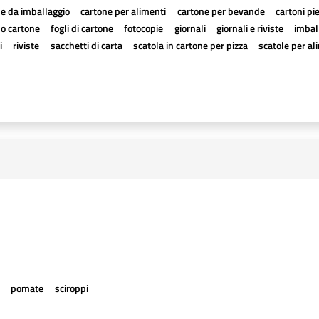
e da imballaggio
cartone per alimenti
cartone per bevande
cartoni pi
a o cartone
fogli di cartone
fotocopie
giornali
giornali e riviste
imball
i
riviste
sacchetti di carta
scatola in cartone per pizza
scatole per al
e
pomate
sciroppi