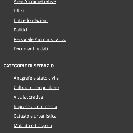
Aree Amministrative
Uffici
Enti e fondazioni
Politici
Personale Amministrativo
Documenti e dati
CATEGORIE DI SERVIZIO
Anagrafe e stato civile
Cultura e tempo libero
Vita lavorativa
Imprese e Commercio
Catasto e urbanistica
Mobilità e trasporti