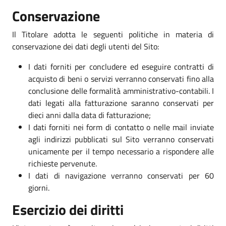
Conservazione
Il Titolare adotta le seguenti politiche in materia di
conservazione dei dati degli utenti del Sito:
I dati forniti per concludere ed eseguire contratti di
acquisto di beni o servizi verranno conservati fino alla
conclusione delle formalità amministrativo-contabili. I
dati legati alla fatturazione saranno conservati per
dieci anni dalla data di fatturazione;
I dati forniti nei form di contatto o nelle mail inviate
agli indirizzi pubblicati sul Sito verranno conservati
unicamente per il tempo necessario a rispondere alle
richieste pervenute.
I dati di navigazione verranno conservati per 60
giorni.
Esercizio dei diritti