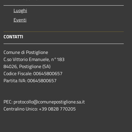
Luoghi
Eventi
CONTATTI
Comune di Postiglione
C.so Vittorio Emanuele, n°183
84026, Postiglione (SA)
Codice Fiscale: 00645800657
Partita IVA: 00645800657
PEC: protocollo@comunepostiglione.sa.it
Centralino Unico: +39 0828 770205