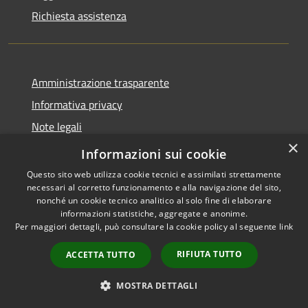
Richiesta assistenza
Amministrazione trasparente
Informativa privacy
Note legali
×
Dichiarazione di accessibilità
Informazioni sui cookie
Questo sito web utilizza cookie tecnici e assimilati strettamente
necessari al corretto funzionamento e alla navigazione del sito,
nonché un cookie tecnico analitico al solo fine di elaborare
informazioni statistiche, aggregate e anonime.
RSS
Copyright © 2026 • Comune di
Per maggiori dettagli, può consultare la cookie policy al seguente
link
Accessibilità
Postiglione • Powered by
Privacy
Municipium
Accesso
•
RIFIUTA TUTTO
ACCETTA TUTTO
Cookie
redazione
Mappa del sito
MOSTRA DETTAGLI