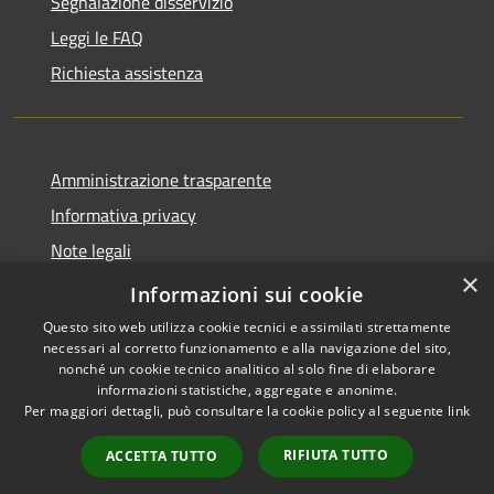
Segnalazione disservizio
Leggi le FAQ
Richiesta assistenza
Amministrazione trasparente
Informativa privacy
Note legali
×
Dichiarazione di accessibilità
Informazioni sui cookie
Questo sito web utilizza cookie tecnici e assimilati strettamente
necessari al corretto funzionamento e alla navigazione del sito,
nonché un cookie tecnico analitico al solo fine di elaborare
informazioni statistiche, aggregate e anonime.
RSS
Copyright © 2026 • Comune di
Per maggiori dettagli, può consultare la cookie policy al seguente
link
Accessibilità
Postiglione • Powered by
Privacy
Municipium
Accesso
•
RIFIUTA TUTTO
ACCETTA TUTTO
Cookie
redazione