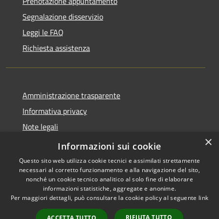
Prenotazione appuntamento
Segnalazione disservizio
Leggi le FAQ
Richiesta assistenza
Amministrazione trasparente
Informativa privacy
Note legali
×
Dichiarazione di accessibilità
Informazioni sui cookie
Questo sito web utilizza cookie tecnici e assimilati strettamente
necessari al corretto funzionamento e alla navigazione del sito,
nonché un cookie tecnico analitico al solo fine di elaborare
informazioni statistiche, aggregate e anonime.
RSS
Copyright © 2026 • Comune di
Per maggiori dettagli, può consultare la cookie policy al seguente
link
Accessibilità
Postiglione • Powered by
Privacy
Municipium
Accesso
•
RIFIUTA TUTTO
ACCETTA TUTTO