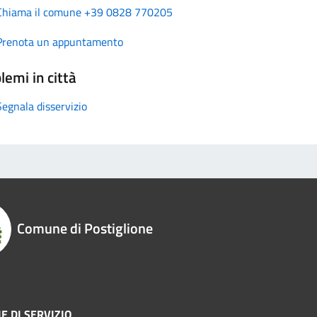
Chiama il comune +39 0828 770205
Prenota un appuntamento
lemi in città
Segnala disservizio
Comune di Postiglione
E DI SERVIZIO