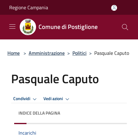
Salta al contenuto principale
Regione Campania
Comune di Postiglione
Home
>
Amministrazione
>
Politici
>
Pasquale Caputo
Pasquale Caputo
Condividi
Vedi azioni
INDICE DELLA PAGINA
Incarichi