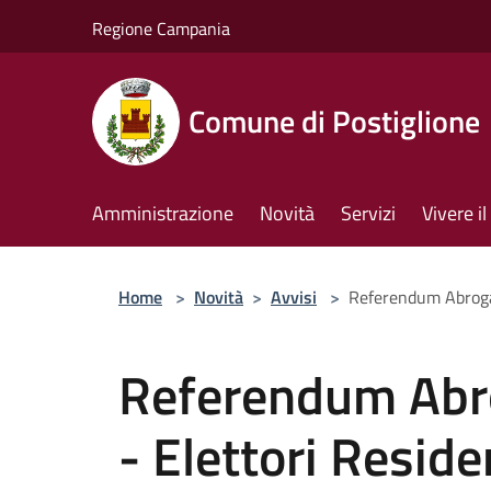
Salta al contenuto principale
Regione Campania
Comune di Postiglione
Amministrazione
Novità
Servizi
Vivere 
Home
>
Novità
>
Avvisi
>
Referendum Abrogati
Referendum Abro
- Elettori Reside