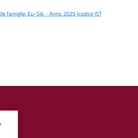
delle famiglie, Eu-Silc - Anno 2025 (codice IST
?