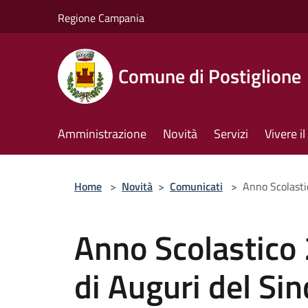
Salta al contenuto principale
Regione Campania
Comune di Postiglione
Amministrazione
Novità
Servizi
Vivere 
Home
>
Novità
>
Comunicati
>
Anno Scolasti
Anno Scolastico
di Auguri del Si