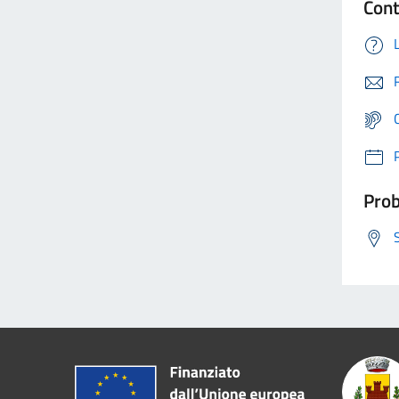
Cont
Prob